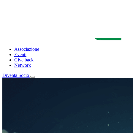
Associazione
Eventi
Give back
Network
Diventa Socio