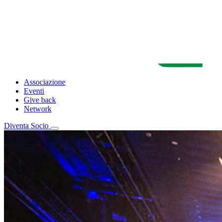
Associazione
Eventi
Give back
Network
Diventa Socio