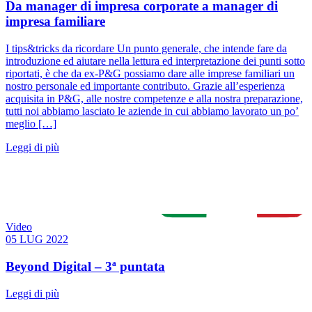
Da manager di impresa corporate a manager di
impresa familiare
I tips&tricks da ricordare Un punto generale, che intende fare da
introduzione ed aiutare nella lettura ed interpretazione dei punti sotto
riportati, è che da ex-P&G possiamo dare alle imprese familiari un
nostro personale ed importante contributo. Grazie all’esperienza
acquisita in P&G, alle nostre competenze e alla nostra preparazione,
tutti noi abbiamo lasciato le aziende in cui abbiamo lavorato un po’
meglio […]
Leggi di più
Video
05 LUG 2022
Beyond Digital – 3ª puntata
Leggi di più